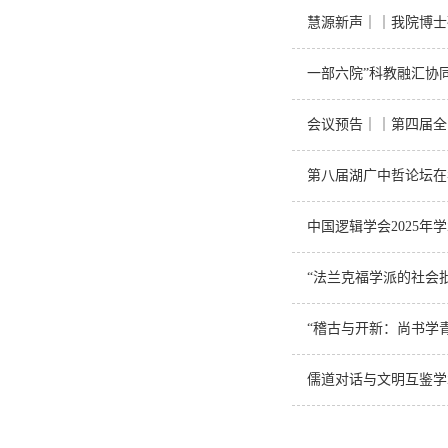
慧源新声｜｜我院博士
一部六院”科教融汇协
会议预告｜｜第四届全
第八届湖广中哲论坛在
中国逻辑学会2025年
“法兰克福学派的社会
“稽古与开新：尚书学
儒道对话与文明互鉴学