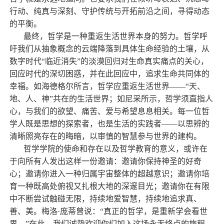
行动、纯真与深刻、守护传统与开拓前沿之间，寻得动态
的平衡。
最终，哲学是一种重返生活世界本身的努力。哲学呼
吁我们从抽象概念的云端降落到具体生命经验的土壤，从
数字时代“临近消失”的淡漠回归对生命真实痛点的关心，
回应时代的深切困惑，并在此回应中，追求生命共同体的
幸福。如海德格尔所言，哲学应重返生活世界——“天、
地、人、神”共在的生活世界；如尼采所示，哲学须直指人
心，与我们的欲望、痛苦、爱与希望息息相关。每一位哲
学人既是思想的探索者，也是生活的实践者——以思辨的
清晰照亮存在的晦暗，以审慎的智慧参与世界的建构。
哲学学院的使命和存在以及哲学教育的意义，或许在
于向所有人发出这样一份邀请：邀请你保持神圣的好奇
心；邀请你进入一种归属宇宙整体的超越意识；邀请你培
育一种既高处俯视又扎根大地的深邃目光；邀请你在有限
中不断尝试触碰无限，持续地爱智慧，持续地追求真、
善、美。梅洛·庞蒂曾说：“真正的哲学，是重新学会看世
界。”在此，我们诚挚欢迎你们加入这场永无终点的旅程。