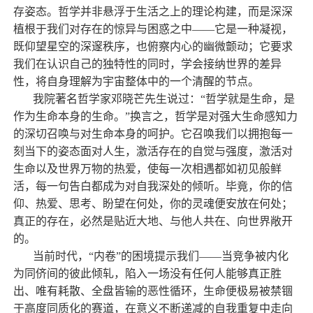
存姿态。哲学并非悬浮于生活之上的理论构建，而是深深
植根于我们对存在的惊异与困惑之中——它是一种凝视，
既仰望星空的深邃秩序，也俯察内心的幽微颤动；它要求
我们在认识自己的独特性的同时，学会接纳世界的差异
性，将自身理解为宇宙整体中的一个清醒的节点。
我院著名哲学家邓晓芒先生说过：“哲学就是生命，是
作为生命本身的生命。”换言之，哲学是对强大生命感知力
的深切召唤与对生命本身的呵护。它召唤我们以拥抱每一
刻当下的姿态面对人生，激活存在的自觉与强度，激活对
生命以及世界万物的热爱，使每一次相遇都如初见般鲜
活，每一句告白都成为对自我深处的倾听。毕竟，你的信
仰、热爱、思考、盼望在何处，你的灵魂便安放在何处；
真正的存在，必然是贴近大地、与他人共在、向世界敞开
的。
当前时代，“内卷”的困境提示我们——当竞争被内化
为同侪间的彼此倾轧，陷入一场没有任何人能够真正胜
出、唯有耗散、全盘皆输的恶性循环，生命便极易被禁锢
于高度同质化的赛道，在意义不断递减的自我重复中走向