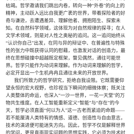
枯竭。哲学邀请我们跳出内卷，转向一种“外卷”的向上的
精神，主动跃入远比自我更广袤的世界，带着探险者的好
奇与谦逊，去遭遇差异、理解他者、拥抱陌生、探索未
知。在自然科学领域，这体现为对自然规律的探寻；在人
文学术领域，则是对人性之奥秘的追问。这一追问始终从
“认识你自己”出发，在同与异的辩证中、在普遍性与特殊
性的张力中既获得认同的慰藉，也激发对话的创造力，最
终在思想碰撞中超越既定框架，瞥见偶然，通往可能世
界。哲学只能作为动词来理解。作为动词来理解的哲学，
必定开显出一个生机冉冉且通往未来的开放世界。
我们所致力的哲学研究，拒绝自我设限。它既需要仰
望永恒的宏大视野，也珍视当下瞬间的细微体察；既关注
人类整体的命运，也深入“一沙一世界，一花一天堂”的万
物共生维度。在人工智能重新定义“智能”与“存在”的今
天，哲学必须直面“何以为人”这一古老而紧迫的命题——
若不能厘清人类特有的情感、道德、创造性与自由意志，
技术的演进便可能迷失方向。因此，哲学不仅是解释世界
的学问，更是直面现实问题的思想实践，它必须为技术时