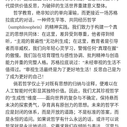
代提供价值反思，为破碎的生活世界重建意义整体。
哲学教育，绝非知识的单向灌输，而更接近一场苏格
拉底式的对话，一种师生平等、共同经历哲学
（sumphilosophein）的精神实践。我们致力于构建一个真
正的思想共同体：在这里，差异受到尊重，他者得到倾
听，“主观的普遍性”无功利生成；在这里，教育者是引导
者而非威权，我们向年轻心灵学习，警惕任何“真理在握”
的傲慢。我们旨在培育理性与感性协调、批判精神与创造
能力并重的完整人格。苏格拉底说过：“未经审视的生活不
值得过。”审视生活最终是为了更好地生活！反思自己是为
了成为更好的自己！
倘若哲学仅止于对既有思想的归纳与诠释，便难以在
人工智能时代彰显其独特价值。因此，我们尤其珍视哲学
的“生成性”维度——面向世界的复杂与不确定，保持悬而
未决的探索勇气，孕育具有原创力的思想。未来的哲学不
应是封闭的体系，而是开放的道路；不是标准的答案，而
是永恒的追问。如果说哲学有什么永远的话，或许可以说
哲学就是永远地追问。它要求我们在倾听与表达、沉思与