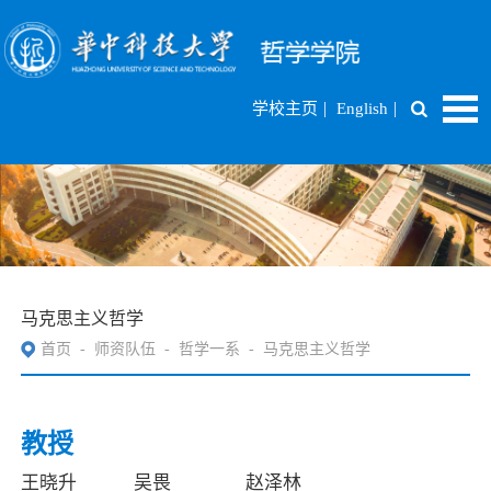
|
|
学校主页
English
马克思主义哲学
首页
-
师资队伍
-
哲学一系
-
马克思主义哲学
教授
王晓升
吴畏
赵泽林