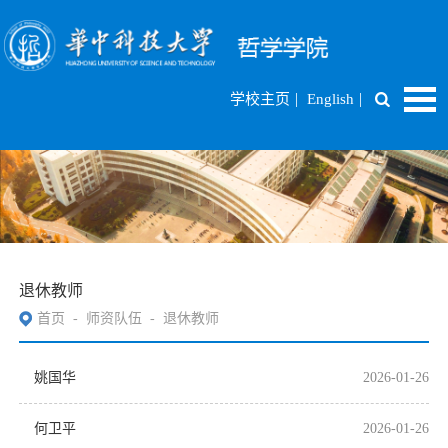
|
|
学校主页
English
退休教师
首页
-
师资队伍
-
退休教师
姚国华
2026-01-26
何卫平
2026-01-26