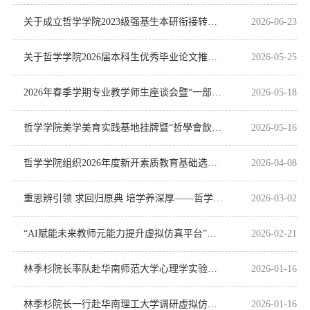
关于成立哲学学院2023级强基生本研衔接转段工作领导小组和专家审核小组的通知
2026-06-23
关于哲学学院2026届本科生优秀毕业论文推荐名单的公示
2026-05-25
2026年春季学期专业教学师生座谈会暨“一部六院”专家咨询会圆满举办
2026-05-18
哲学学院美学美育实践基地挂牌暨“哲學會飲”空间揭幕仪式举行
2026-05-16
哲学学院组织2026年度新开素质教育基础选修课试讲
2026-04-08
重思辨引领 求回归原典 培学养深厚——哲学第一课顺利开讲
2026-03-02
“AI赋能未来教师元能力提升虚拟仿真平台”建设方案及设备论证会圆满召开
2026-02-21
林季杉院长率队赴华南师范大学心理学实验平台调研
2026-01-16
林季杉院长一行赴华南理工大学调研虚拟仿真教学工作
2026-01-16