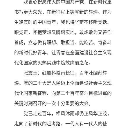
我衷心祝愿伟大的中国共产党，在新时代里
书写更大荣光，在新征程上铸就新的辉煌。作为
生逢其时的中国青年，我也将坚定不移听党话、
跟党走，怀抱梦想又脚踏实地，敢想敢为又善作
善成，立志做有理想、敢担当、能吃苦、肯奋斗
的新时代好青年，让青春在全面建设社会主义现
代化国家的火热实践中绽放绚丽之花。
张震玉：红船抖擞再长征，百年壮阔创辉
煌。党的二十大是人民迈上全面建设社会主义现
代化国家新征程、向第二个百年奋斗目标进军的
关键时刻召开的一次十分重要的大会。
党已走过百年，栉风沐雨却仍正风华正茂，
走向了新时代的赶考路。一代人有一代人的使