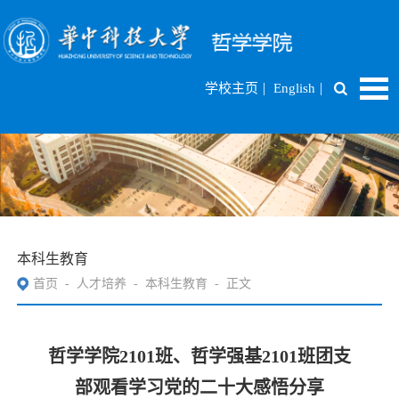
|
|
学校主页
English
本科生教育
首页
-
人才培养
-
本科生教育
-
正文
哲学学院2101班、哲学强基2101班团支
部观看学习党的二十大感悟分享