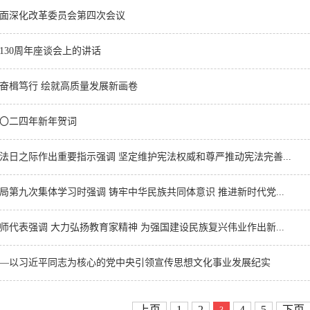
面深化改革委员会第四次会议
130周年座谈会上的讲话
奋楫笃行 绘就高质量发展新画卷
〇二四年新年贺词
法日之际作出重要指示强调 坚定维护宪法权威和尊严推动宪法完善...
局第九次集体学习时强调 铸牢中华民族共同体意识 推进新时代党...
师代表强调 大力弘扬教育家精神 为强国建设民族复兴伟业作出新...
—以习近平同志为核心的党中央引领宣传思想文化事业发展纪实
上页
1
2
4
5
下页