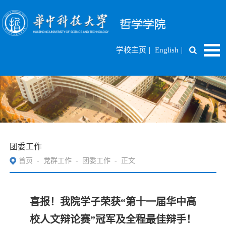
|
|
学校主页
English
团委工作
首页
-
党群工作
-
团委工作
-
正文
喜报！我院学子荣获“第十一届华中高
校人文辩论赛”冠军及全程最佳辩手！