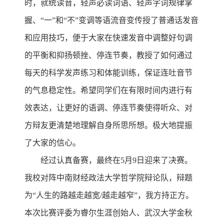
时，就统读音，轻声必读词语、轻声字词规律掌
握、“一”和“不”变调等语流音变传授了普通话发音
和应用技巧，便于大家在快速发音中调整好句调
的平衡和抑扬顿挫、停连节奏，教授了如何通过
每天的科学发声练习和体能训练，保证连吐音节
的气息稳定性。希望同学们在有限时间内进行有
效表达，让更好的语调、停连节奏使得听众、对
方辩友更清楚地理解自身所思所想。极大地提振
了大家的信心。
经过认真备赛，最终在5月9日迎来了决赛。
我校对阵中南财经政法大学哲学院辩论队，辩题
为“人生的路越走越宽/越走越窄”，我方持正方。
本次比赛评委为睿尔生涯创始人、武汉大学金秋