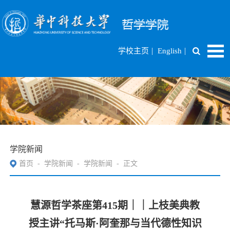
|
|
学校主页
English
学院新闻
首页
-
学院新闻
-
学院新闻
-
正文
慧源哲学茶座第415期｜｜上枝美典教
授主讲“托马斯·阿奎那与当代德性知识