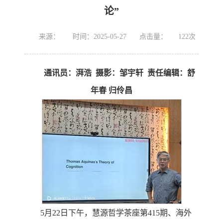
论”
来源：
时间：2025-05-27
点击量：
122
次
通讯员：湃浩
摄影：邹宇轩
责任编辑：舒
年春
归伶昌
5月22日下午，慧源哲学茶座第415期、海外