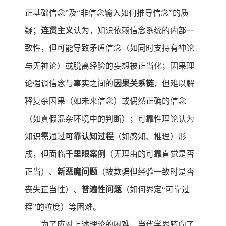
正基础信念”及“非信念输入如何推导信念”的质
疑；
连贯主义
认为，知识依赖信念系统的内部一
致性，但可能导致矛盾信念（如同时支持有神论
与无神论）或脱离经验的妄想被正当化；因果理
论强调信念与事实之间的
因果关系链
，但难以解
释复杂因果（如未来信念）或偶然正确的信念
（如真假混杂环境中的判断）；可靠性理论认为
知识需通过
可靠认知过程
（如感知、推理）形
成，但面临
千里眼案例
（无理由的可靠直觉是否
正当）、
新恶魔问题
（被欺骗但经验一致时是否
丧失正当性）、
普遍性问题
（如何界定“可靠过
程”的粒度）等困难。
为了应对上述理论的困难，当代学界转向了