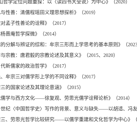
山哲学定位问题重探：以〈读四书大全说〉为中心》（2020）
礼与性善：清儒程瑶田义理思想探析》（2019）
震对孟子性善论的诠释》（2017）
儒杨晋庵哲学探微》（2014）
越的分解与辨证的综和：牟宗三形而上学思考的基本原则》（202
学与宗教：唐君毅的宗教论述及其意义》（2015、2020）
当代新儒家的政治哲学》（2017）
光、牟宗三对儒学形上学的不同诠释》（2017）
宗三的国家论述及其理论意涵》（2015）
代儒学与西方文化——徐复观、劳思光儒学诠释论析》（2014）
十世纪〈中国哲学史〉写作的背景、意义与缺失——以胡适、冯友兰
宗三、劳思光哲学比较研究——以儒学重建和文化哲学为中心》（2