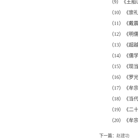
（9）《王船
（10）《崇
（11）《戴
（12）《明
（13）《超
（14）《儒
（15）《现
（16）《罗
（17）《牟
（18）《当
（19）《二
（20）《牟
下一篇：
赵建功