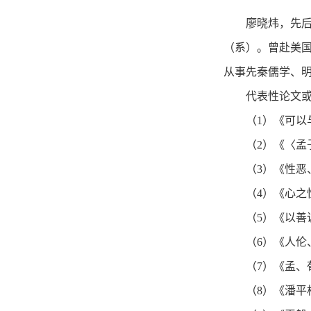
廖晓炜，先后
（系）。曾赴美国哥
从事先秦儒学、
代表性论文
（1）《可以
（2）《〈孟
（3）《性恶
（4）《心之
（5）《以善
（6）《人伦
（7）《孟、
（8）《潘平