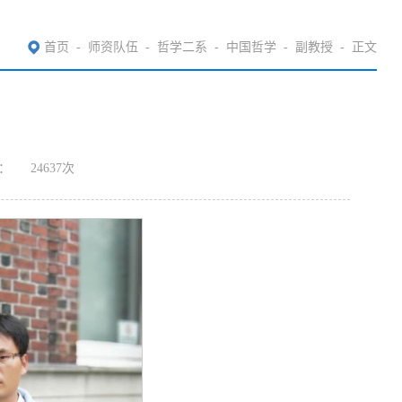
首页
-
师资队伍
-
哲学二系
-
中国哲学
-
副教授
-
正文
：
24637
次