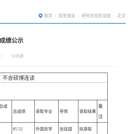
首页
-
招生就业
-
研究生招生动态
-
正文
试成绩公示
量：
5110
次
）不含硕博连读
备
总成
总成绩
录取专业
导师
录取结果
注
85.52
外国哲学
张廷国
拟录取