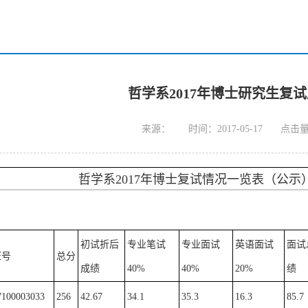
哲学系2017年博士研究生复
来源：
时间：2017-05-17
点击
哲学系2017年博士复试情况一览表（公示
初试折后
专业笔试
专业面试
英语面试
面试
证号
总分
成绩
40%
40%
20%
绩
7100003033
256
42.67
34.1
35.3
16.3
85.7