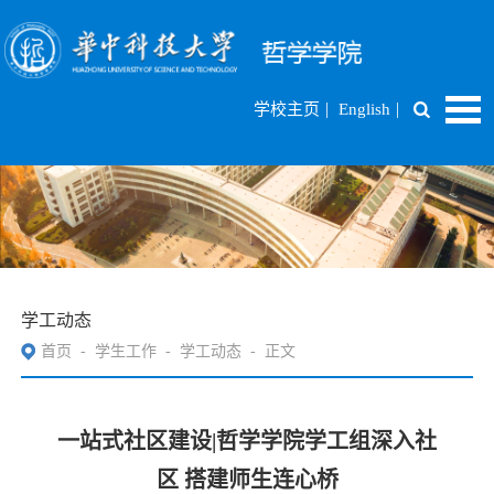
|
|
学校主页
English
学工动态
首页
-
学生工作
-
学工动态
-
正文
一站式社区建设|哲学学院学工组深入社
区 搭建师生连心桥